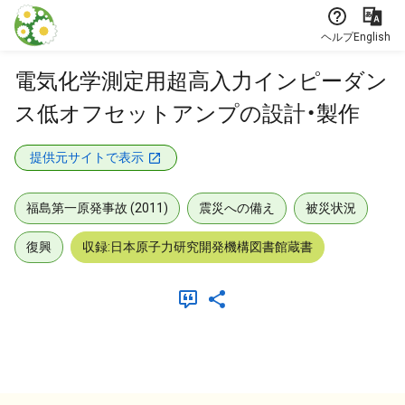
本文に飛ぶ
ヘルプ
English
電気化学測定用超高入力インピーダン
ス低オフセットアンプの設計・製作
提供元サイトで表示
福島第一原発事故 (2011)
震災への備え
被災状況
復興
収録:日本原子力研究開発機構図書館蔵書
メタデータ