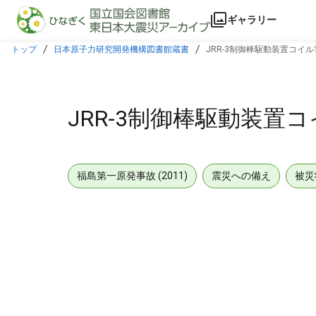
本文に飛ぶ
ギャラリー
トップ
日本原子力研究開発機構図書館蔵書
JRR-3制御棒駆動装置コイ
JRR-3制御棒駆動装置
福島第一原発事故 (2011)
震災への備え
被災
メタデータ