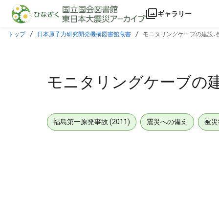
本文に飛ぶ
ギャラリー
トップ
日本原子力研究開発機構図書館蔵書
モニタリングケーブの建設、
モニタリングケーブの建
福島第一原発事故 (2011)
震災への備え
被災
メタデータ