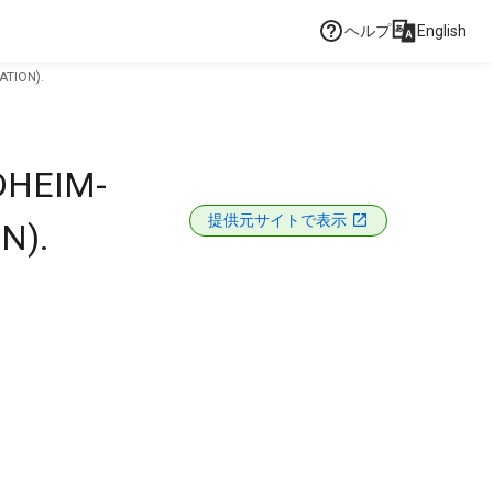
ヘルプ
English
ATION).
DHEIM-
提供元サイトで表示
N).