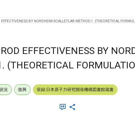
 EFFECTIVENESS BY NORDHEIM-SCALLETLAR METHOD.1. (THEORETICAL FORMUL
 ROD EFFECTIVENESS BY NOR
. (THEORETICAL FORMULATIO
状況
復興
収録:日本原子力研究開発機構図書館蔵書