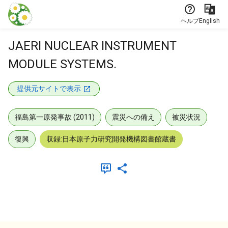
本文に飛ぶ
ヘルプ
English
JAERI NUCLEAR INSTRUMENT
MODULE SYSTEMS.
提供元サイトで表示
福島第一原発事故 (2011)
震災への備え
被災状況
復興
収録:日本原子力研究開発機構図書館蔵書
メタデータ