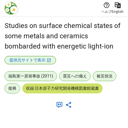
本文に飛ぶ
ヘルプ
English
Studies on surface chemical states of
some metals and ceramics
bombarded with energetic light-ion
提供元サイトで表示
福島第一原発事故 (2011)
震災への備え
被災状況
復興
収録:日本原子力研究開発機構図書館蔵書