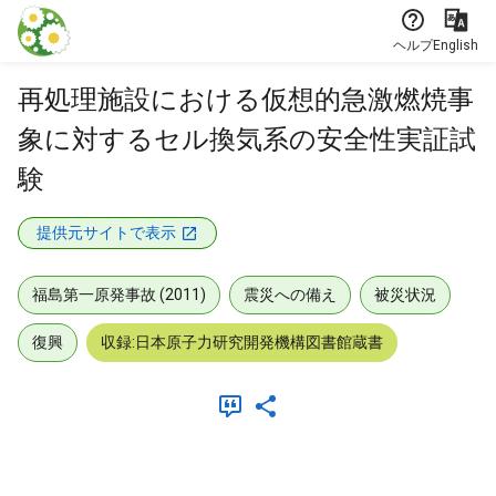
本文に飛ぶ
ヘルプ
English
再処理施設における仮想的急激燃焼事
象に対するセル換気系の安全性実証試
験
提供元サイトで表示
福島第一原発事故 (2011)
震災への備え
被災状況
復興
収録:日本原子力研究開発機構図書館蔵書