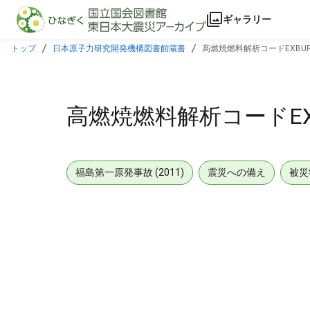
本文に飛ぶ
ギャラリー
トップ
日本原子力研究開発機構図書館蔵書
高燃焼燃料解析コードEXBUR
高燃焼燃料解析コードEXB
福島第一原発事故 (2011)
震災への備え
被災
メタデータ