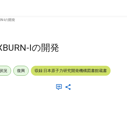
N-Iの開発
URN-Iの開発
状況
復興
収録:日本原子力研究開発機構図書館蔵書