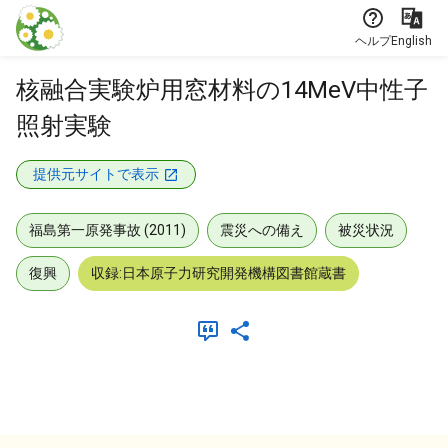
本文に飛ぶ
ヘルプ
English
核融合実験炉用窓材料の14MeV中性子
照射実験
提供元サイトで表示
福島第一原発事故 (2011)
震災への備え
被災状況
復興
収録:日本原子力研究開発機構図書館蔵書
メタデータ