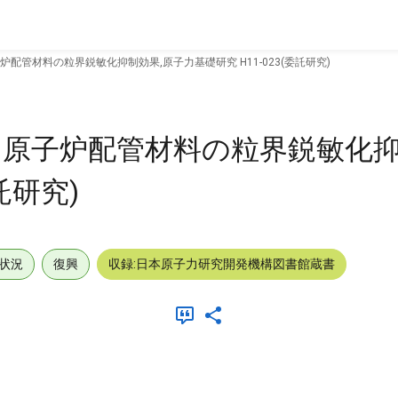
配管材料の粒界鋭敏化抑制効果,原子力基礎研究 H11-023(委託研究)
原子炉配管材料の粒界鋭敏化抑
託研究)
状況
復興
収録:日本原子力研究開発機構図書館蔵書