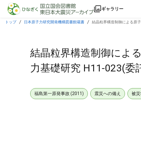
本文に飛ぶ
ギャラリー
トップ
日本原子力研究開発機構図書館蔵書
結晶粒界構造制御による原子炉
結晶粒界構造制御による
力基礎研究 H11-023(委
福島第一原発事故 (2011)
震災への備え
被災