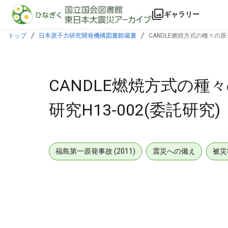
本文に飛ぶ
ギャラリー
トップ
日本原子力研究開発機構図書館蔵書
CANDLE燃焼方式の種々の原
CANDLE燃焼方式の
研究H13-002(委託研究)
福島第一原発事故 (2011)
震災への備え
被災