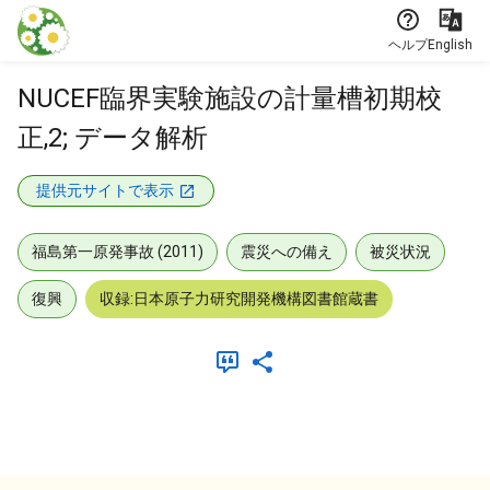
本文に飛ぶ
ヘルプ
English
NUCEF臨界実験施設の計量槽初期校
正,2; データ解析
提供元サイトで表示
福島第一原発事故 (2011)
震災への備え
被災状況
復興
収録:日本原子力研究開発機構図書館蔵書
メタデータ