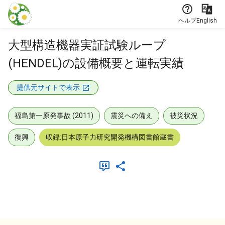
本文に飛ぶ
ヘルプ
English
大型構造機器実証試験ループ
(HENDEL)の設備概要と運転実績
提供元サイトで表示
福島第一原発事故 (2011)
震災への備え
被災状況
復興
収録:日本原子力研究開発機構図書館蔵書
メタデータ