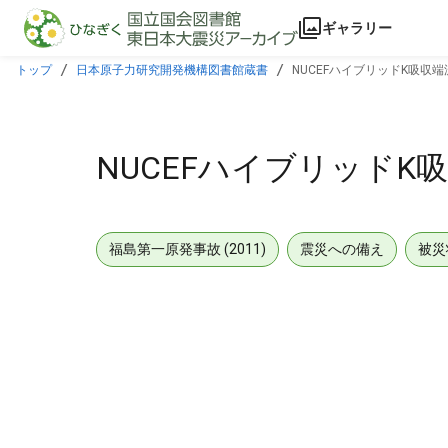
本文に飛ぶ
ギャラリー
トップ
日本原子力研究開発機構図書館蔵書
NUCEFハイブリッドK吸収
NUCEFハイブリッドK
福島第一原発事故 (2011)
震災への備え
被災
メタデータ