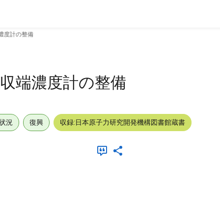
端濃度計の整備
吸収端濃度計の整備
状況
復興
収録:日本原子力研究開発機構図書館蔵書