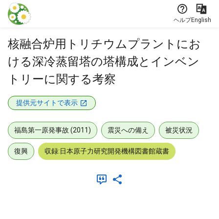
本文に飛ぶ
ヘルプ
English
核融合炉用トリチウムプラントにお
ける深冷蒸留塔の塔構成とインベン
トリーに関する考察
提供元サイトで表示
福島第一原発事故 (2011)
震災への備え
被災状況
復興
収録:日本原子力研究開発機構図書館蔵書