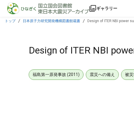
本文に飛ぶ
ギャラリー
トップ
日本原子力研究開発機構図書館蔵書
Design of ITER NBI power s
Design of ITER NBI powe
福島第一原発事故 (2011)
震災への備え
被災
メタデータ