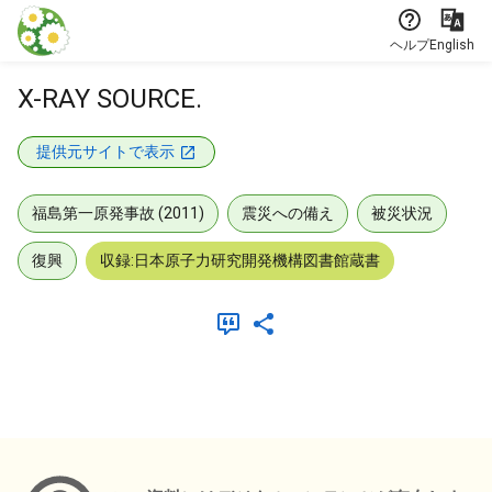
本文に飛ぶ
ヘルプ
English
X-RAY SOURCE.
提供元サイトで表示
福島第一原発事故 (2011)
震災への備え
被災状況
復興
収録:日本原子力研究開発機構図書館蔵書
メタデータ