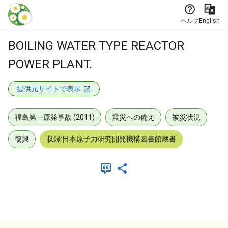
本文に飛ぶ
ヘルプ
English
BOILING WATER TYPE REACTOR
POWER PLANT.
提供元サイトで表示
福島第一原発事故 (2011)
震災への備え
被災状況
復興
収録:日本原子力研究開発機構図書館蔵書
メタデータ