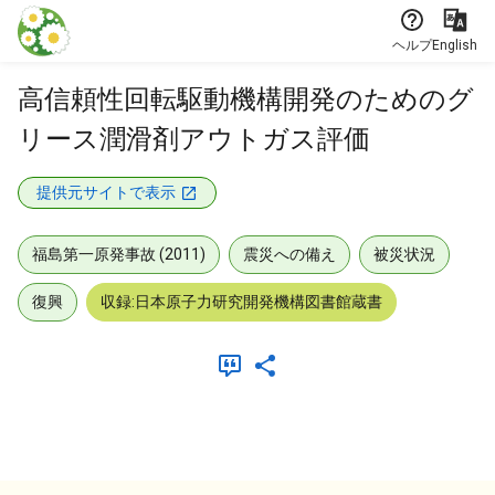
本文に飛ぶ
ヘルプ
English
高信頼性回転駆動機構開発のためのグ
リース潤滑剤アウトガス評価
提供元サイトで表示
福島第一原発事故 (2011)
震災への備え
被災状況
復興
収録:日本原子力研究開発機構図書館蔵書
メタデータ