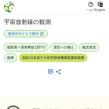
本文に飛ぶ
ヘルプ
English
宇宙放射線の観測
提供元サイトで表示
福島第一原発事故 (2011)
震災への備え
被災状況
復興
収録:日本原子力研究開発機構図書館蔵書
メタデータ