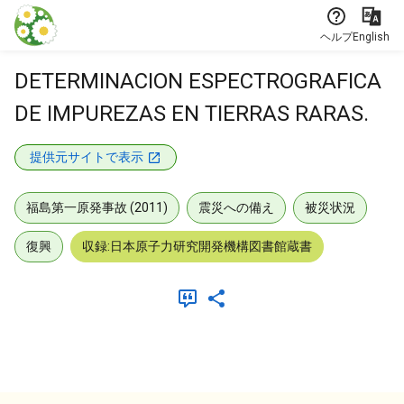
本文に飛ぶ
ヘルプ
English
DETERMINACION ESPECTROGRAFICA
DE IMPUREZAS EN TIERRAS RARAS.
提供元サイトで表示
福島第一原発事故 (2011)
震災への備え
被災状況
復興
収録:日本原子力研究開発機構図書館蔵書
メタデータ