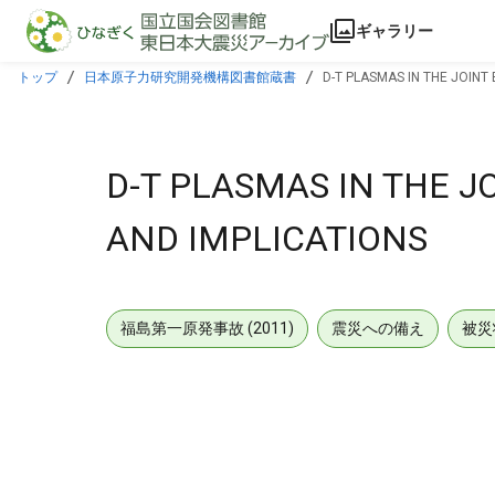
本文に飛ぶ
ギャラリー
トップ
日本原子力研究開発機構図書館蔵書
D-T PLASMAS IN THE JOINT
D-T PLASMAS IN THE J
AND IMPLICATIONS
福島第一原発事故 (2011)
震災への備え
被災