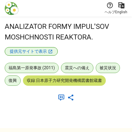
本文に飛ぶ
ヘルプ
English
ANALIZATOR FORMY IMPUL'SOV
MOSHCHNOSTI REAKTORA.
提供元サイトで表示
福島第一原発事故 (2011)
震災への備え
被災状況
復興
収録:日本原子力研究開発機構図書館蔵書
メタデータ