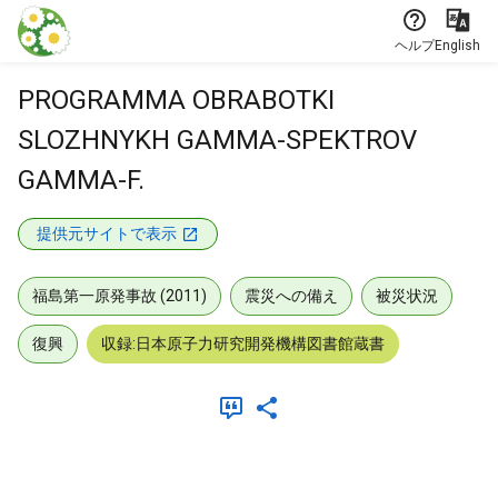
本文に飛ぶ
ヘルプ
English
PROGRAMMA OBRABOTKI
SLOZHNYKH GAMMA-SPEKTROV
GAMMA-F.
提供元サイトで表示
福島第一原発事故 (2011)
震災への備え
被災状況
復興
収録:日本原子力研究開発機構図書館蔵書