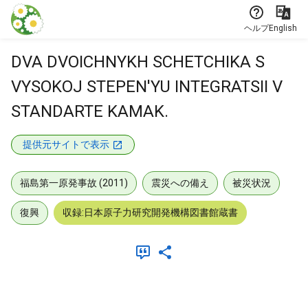
本文に飛ぶ
ヘルプ
English
DVA DVOICHNYKH SCHETCHIKA S
VYSOKOJ STEPEN'YU INTEGRATSII V
STANDARTE KAMAK.
提供元サイトで表示
福島第一原発事故 (2011)
震災への備え
被災状況
復興
収録:日本原子力研究開発機構図書館蔵書