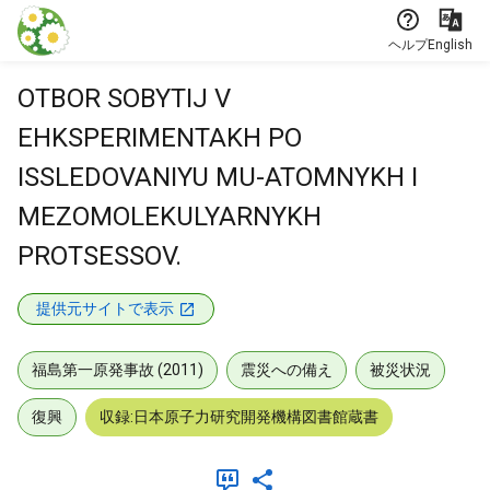
本文に飛ぶ
ヘルプ
English
OTBOR SOBYTIJ V
EHKSPERIMENTAKH PO
ISSLEDOVANIYU MU-ATOMNYKH I
MEZOMOLEKULYARNYKH
PROTSESSOV.
提供元サイトで表示
福島第一原発事故 (2011)
震災への備え
被災状況
復興
収録:日本原子力研究開発機構図書館蔵書