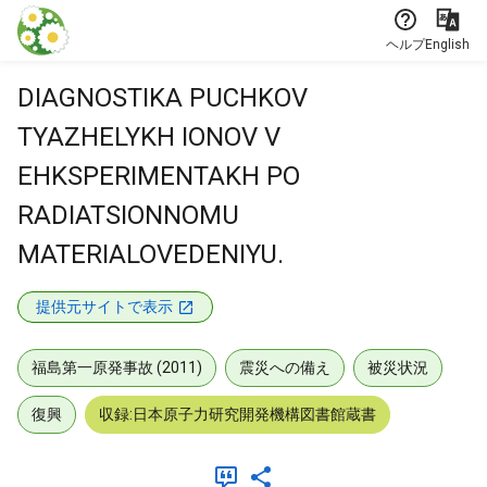
本文に飛ぶ
ヘルプ
English
DIAGNOSTIKA PUCHKOV
TYAZHELYKH IONOV V
EHKSPERIMENTAKH PO
RADIATSIONNOMU
MATERIALOVEDENIYU.
提供元サイトで表示
福島第一原発事故 (2011)
震災への備え
被災状況
復興
収録:日本原子力研究開発機構図書館蔵書