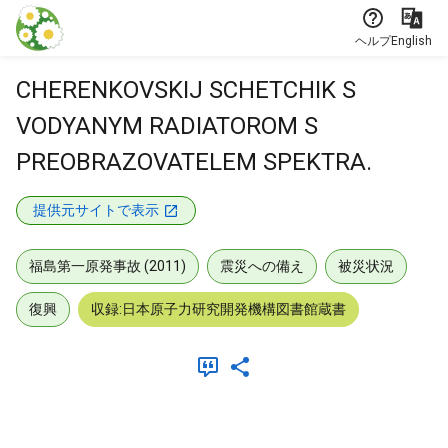
本文に飛ぶ
ヘルプ
English
CHERENKOVSKIJ SCHETCHIK S
VODYANYM RADIATOROM S
PREOBRAZOVATELEM SPEKTRA.
提供元サイトで表示
福島第一原発事故 (2011)
震災への備え
被災状況
復興
収録:日本原子力研究開発機構図書館蔵書