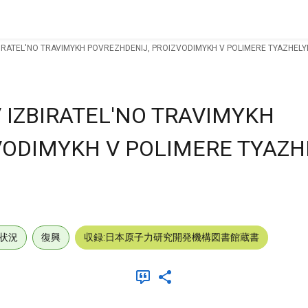
IRATEL'NO TRAVIMYKH POVREZHDENIJ, PROIZVODIMYKH V POLIMERE TYAZHELYM
 IZBIRATEL'NO TRAVIMYKH
VODIMYKH V POLIMERE TYAZH
状況
復興
収録:日本原子力研究開発機構図書館蔵書