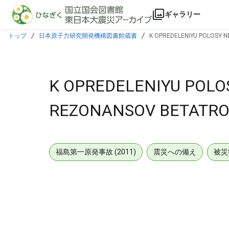
本文に飛ぶ
ギャラリー
トップ
日本原子力研究開発機構図書館蔵書
K OPREDELENIYU POLOSY 
K OPREDELENIYU POL
REZONANSOV BETATRO
福島第一原発事故 (2011)
震災への備え
被災