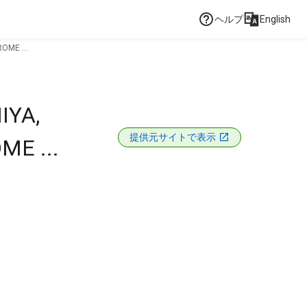
ヘルプ
English
OME ...
IYA,
提供元サイトで表示
E ...