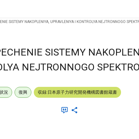
IE SISTEMY NAKOPLENIYA, UPRAVLENIYA I KONTROLYA NEJTRONNOGO SPEKTR
CHENIE SISTEMY NAKOPLEN
OLYA NEJTRONNOGO SPEKTROM
状況
復興
収録:日本原子力研究開発機構図書館蔵書