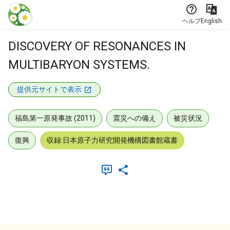
本文に飛ぶ
ヘルプ
English
DISCOVERY OF RESONANCES IN
MULTIBARYON SYSTEMS.
提供元サイトで表示
福島第一原発事故 (2011)
震災への備え
被災状況
復興
収録:日本原子力研究開発機構図書館蔵書
メタデータ