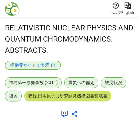
本文に飛ぶ
ヘルプ
English
RELATIVISTIC NUCLEAR PHYSICS AND
QUANTUM CHROMODYNAMICS.
ABSTRACTS.
提供元サイトで表示
福島第一原発事故 (2011)
震災への備え
被災状況
復興
収録:日本原子力研究開発機構図書館蔵書