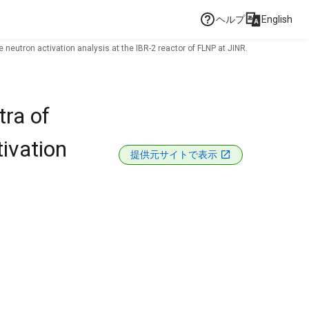
ヘルプ
English
eutron activation analysis at the IBR-2 reactor of FLNP at JINR.
ra of
tivation
提供元サイトで表示