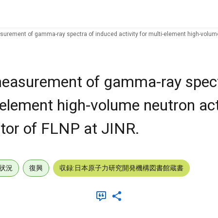
rement of gamma-ray spectra of induced activity for multi-element high-volume n
easurement of gamma-ray spect
i-element high-volume neutron ac
ctor of FLNP at JINR.
状況
復興
収録:日本原子力研究開発機構図書館蔵書