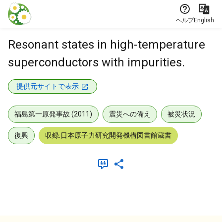
本文に飛ぶ
ヘルプ
English
Resonant states in high-temperature
superconductors with impurities.
提供元サイトで表示
福島第一原発事故 (2011)
震災への備え
被災状況
復興
収録:日本原子力研究開発機構図書館蔵書
メタデータ