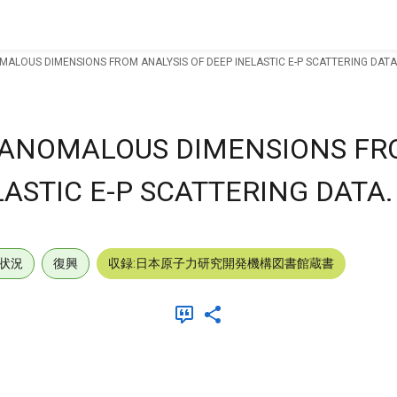
MALOUS DIMENSIONS FROM ANALYSIS OF DEEP INELASTIC E-P SCATTERING DATA
E ANOMALOUS DIMENSIONS F
LASTIC E-P SCATTERING DATA.
状況
復興
収録:日本原子力研究開発機構図書館蔵書