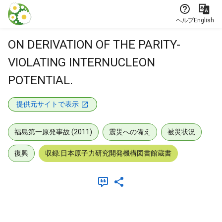
本文に飛ぶ
ヘルプ
English
ON DERIVATION OF THE PARITY-
VIOLATING INTERNUCLEON
POTENTIAL.
提供元サイトで表示
福島第一原発事故 (2011)
震災への備え
被災状況
復興
収録:日本原子力研究開発機構図書館蔵書