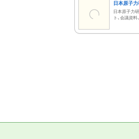
日本原子力
日本原子力研
ト、会議資料、