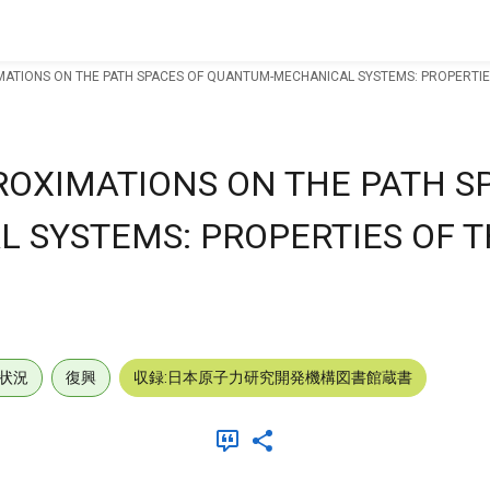
ATIONS ON THE PATH SPACES OF QUANTUM-MECHANICAL SYSTEMS: PROPERTIES
OXIMATIONS ON THE PATH S
 SYSTEMS: PROPERTIES OF T
状況
復興
収録:日本原子力研究開発機構図書館蔵書