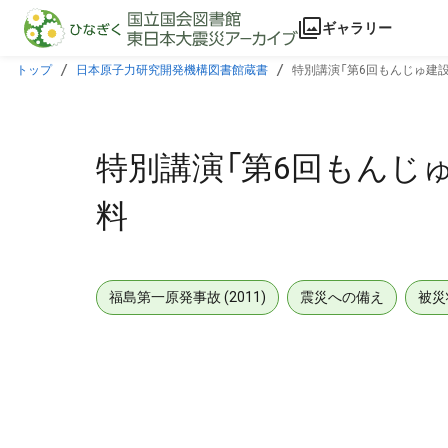
本文に飛ぶ
ギャラリー
トップ
日本原子力研究開発機構図書館蔵書
特別講演「第6回もんじゅ建設
特別講演「第6回もんじゅ
料
福島第一原発事故 (2011)
震災への備え
被災