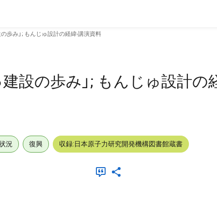
の歩み」; もんじゅ設計の経緯-講演資料
建設の歩み」; もんじゅ設計の
状況
復興
収録:日本原子力研究開発機構図書館蔵書