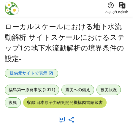
本文に飛ぶ
ヘルプ
English
ローカルスケールにおける地下水流
動解析‐サイトスケールにおけるステ
ップ1の地下水流動解析の境界条件の
設定‐
提供元サイトで表示
福島第一原発事故 (2011)
震災への備え
被災状況
復興
収録:日本原子力研究開発機構図書館蔵書