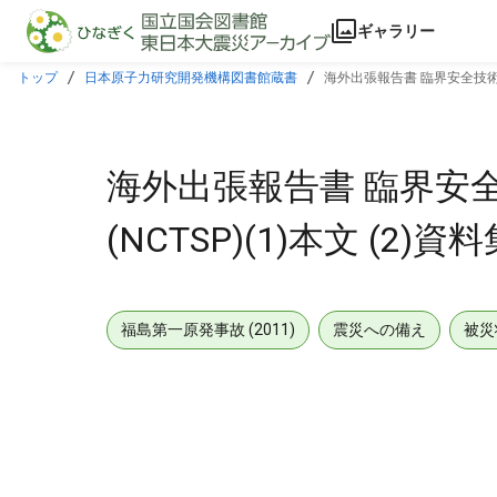
本文に飛ぶ
ギャラリー
トップ
日本原子力研究開発機構図書館蔵書
海外出張報告書 臨界安全技術プ
海外出張報告書 臨界安
(NCTSP)(1)本文 (2)資
福島第一原発事故 (2011)
震災への備え
被災