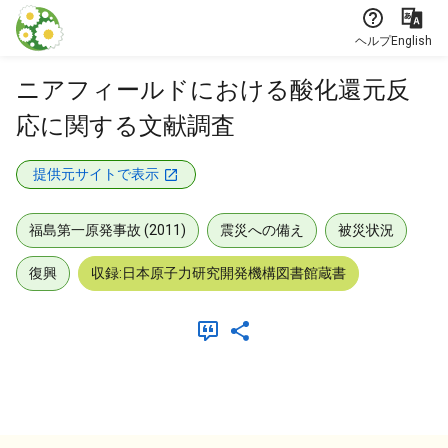
本文に飛ぶ
ヘルプ
English
ニアフィールドにおける酸化還元反
応に関する文献調査
提供元サイトで表示
福島第一原発事故 (2011)
震災への備え
被災状況
復興
収録:日本原子力研究開発機構図書館蔵書
メタデータ