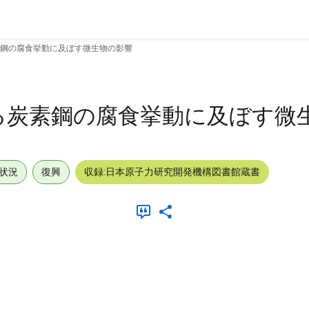
鋼の腐食挙動に及ぼす微生物の影響
る炭素鋼の腐食挙動に及ぼす微
状況
復興
収録:日本原子力研究開発機構図書館蔵書