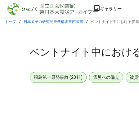
本文に飛ぶ
ギャラリー
トップ
日本原子力研究開発機構図書館蔵書
ベントナイト中における炭素
ベントナイト中におけ
福島第一原発事故 (2011)
震災への備え
被災
メタデータ