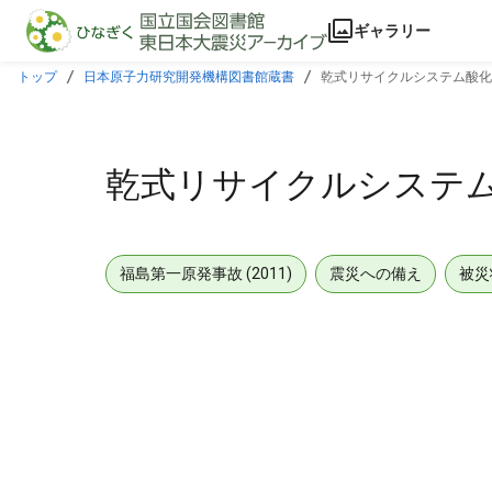
本文に飛ぶ
ギャラリー
トップ
日本原子力研究開発機構図書館蔵書
乾式リサイクルシステム酸化
乾式リサイクルシステ
福島第一原発事故 (2011)
震災への備え
被災
メタデータ