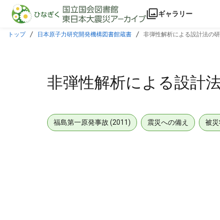
本文に飛ぶ
ギャラリー
トップ
日本原子力研究開発機構図書館蔵書
非弾性解析による設計法の研究
非弾性解析による設計法の
福島第一原発事故 (2011)
震災への備え
被災
メタデータ