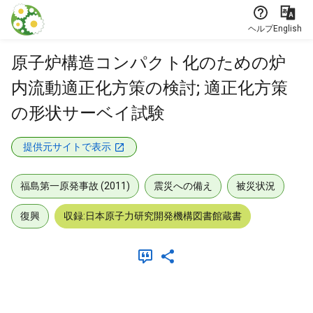
本文に飛ぶ
ヘルプ
English
原子炉構造コンパクト化のための炉
内流動適正化方策の検討; 適正化方策
の形状サーベイ試験
提供元サイトで表示
福島第一原発事故 (2011)
震災への備え
被災状況
復興
収録:日本原子力研究開発機構図書館蔵書