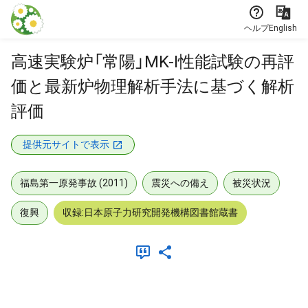
本文に飛ぶ
ヘルプ
English
高速実験炉「常陽」MK-I性能試験の再評
価と最新炉物理解析手法に基づく解析
評価
提供元サイトで表示
福島第一原発事故 (2011)
震災への備え
被災状況
復興
収録:日本原子力研究開発機構図書館蔵書