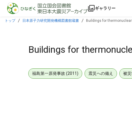
本文に飛ぶ
ギャラリー
トップ
日本原子力研究開発機構図書館蔵書
Buildings for thermonuclear 
Buildings for thermonucle
福島第一原発事故 (2011)
震災への備え
被災
メタデータ