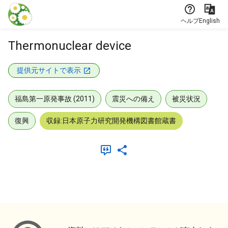
本文に飛ぶ
ヘルプ
English
Thermonuclear device
提供元サイトで表示
福島第一原発事故 (2011)
震災への備え
被災状況
復興
収録:日本原子力研究開発機構図書館蔵書
メタデータ