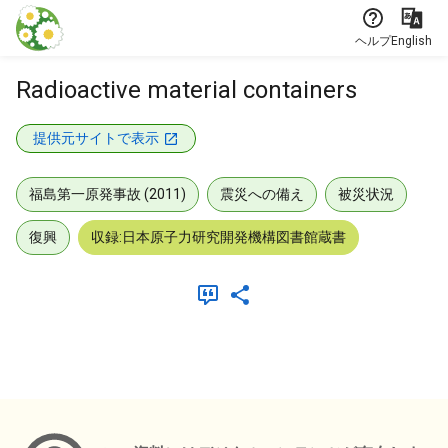
本文に飛ぶ
ヘルプ
English
Radioactive material containers
提供元サイトで表示
福島第一原発事故 (2011)
震災への備え
被災状況
復興
収録:日本原子力研究開発機構図書館蔵書
メタデータ